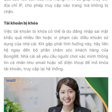
địa chỉ IP, cho phép truy cập vào trang mà không bị
chặn.
Tài khoản bị khóa
Việc tài khoản bị khóa có thể là do đăng nhập sai mật
khẩu quá nhiều lần hoặc vi phạm các điều khoản sử
dụng của nhà cái. Khi gặp phải tình huống này, hãy liên
hệ ngay đến bộ phần chăm sóc khách hàng của
Bong88. Nhà cái sẽ yêu cầu người chơi xác minh thông
tin cá nhân như email hoặc số điện thoại để mở khóa
tài khoản, truy cập lại hệ thống.