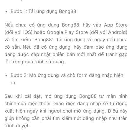
Bước 1: Tải ứng dụng Bong88
Nếu chưa có ứng dụng Bong88, hãy vào App Store
(đối với iOS) hoặc Google Play Store (đối với Android)
và tìm kiếm “Bong88”. Tải ứng dụng về ngay nếu chưa
có sẵn. Nếu đã có ứng dụng, hãy đảm bảo ứng dụng
đang được cập nhật phiên bản mới nhất để tránh gặp
lỗi trong quá trình sử dụng.
Bước 2: Mở ứng dụng và chờ form đăng nhập hiện
ra
Sau khi cài đặt, mở ứng dụng Bong88 từ màn hình
chính của điện thoại. Giao diện đăng nhập sẽ tự động
xuất hiện ngay khi người chơi mở ứng dụng. Điều này
giúp không cần phải tìm kiếm nút đăng nhập như trên
trình duyệt.