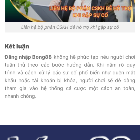
Liên hệ bộ phận CSKH đẻ hỗ trợ khi gặp sự cố
Kết luận
Đăng nhập Bong88
không hề phức tạp nếu người chơi
tuân thủ theo các bước hướng dẫn. Khi nắm rõ quy
trình và cách xử lý các sự cố phổ biến như quên mật
khẩu hoặc tài khoản bị khóa, người chơi sẽ dễ dàng
tham gia vào hệ thống cá cược một cách an toàn,
nhanh chóng.