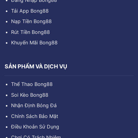
Tải App Bong88
Nạp Tiền Bong88
Rút Tiền Bong88
Khuyến Mãi Bong88
SẢN PHẨM VÀ DỊCH VỤ
Thể Thao Bong88
Soi Kèo Bong88
Nhận Định Bóng Đá
Chính Sách Bảo Mật
Điều Khoản Sử Dụng
Chơi Có Trách Nhiệm