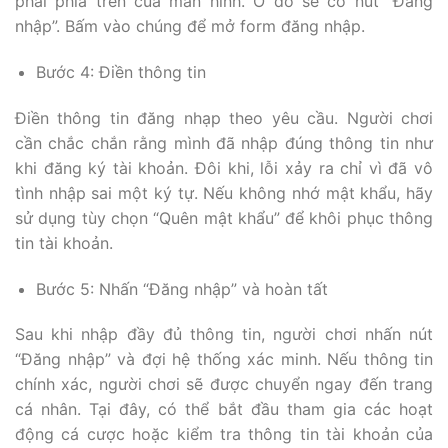
phải phía trên của màn hình. Ở đó sẽ có nút “Đăng
nhập”. Bấm vào chúng để mở form đăng nhập.
Bước 4: Điền thông tin
Điền thông tin đăng nhạp theo yêu cầu. Người chơi
cần chắc chắn rằng mình đã nhập đúng thông tin như
khi đăng ký tài khoản. Đôi khi, lỗi xảy ra chỉ vì đã vô
tình nhập sai một ký tự. Nếu không nhớ mật khẩu, hãy
sử dụng tùy chọn “Quên mật khẩu” để khôi phục thông
tin tài khoản.
Bước 5: Nhấn “Đăng nhập” và hoàn tất
Sau khi nhập đầy đủ thông tin, người chơi nhấn nút
“Đăng nhập” và đợi hệ thống xác minh. Nếu thông tin
chính xác, người chơi sẽ được chuyển ngay đến trang
cá nhân. Tại đây, có thể bắt đầu tham gia các hoạt
động cá cược hoặc kiểm tra thông tin tài khoản của