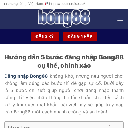
Bỏ
ng tôi tại Việt Nam:
https://boomercise.co/
qua
nội
dung
ĐĂNG KÝ
ĐĂNG NHẬP
Hướng dẫn 5 bước đăng nhập Bong88
cụ thể, chính xác
Đăng nhập Bong88
không khó, nhưng nếu người chơi
không làm đúng các bước thì dễ gặp sự cố. Dưới đây
là 5 bước chi tiết giúp người chơi đăng nhập thành
công. Từ việc nhập thông tin tài khoản cho đến cách
xử lý khi quên mật khẩu, bài viết này sẽ giúp truy cập
vào Bong88 một cách nhanh chóng và an toàn!