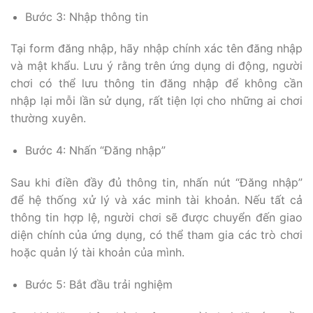
Bước 3: Nhập thông tin
Tại form đăng nhập, hãy nhập chính xác tên đăng nhập
và mật khẩu. Lưu ý rằng trên ứng dụng di động, người
chơi có thể lưu thông tin đăng nhập để không cần
nhập lại mỗi lần sử dụng, rất tiện lợi cho những ai chơi
thường xuyên.
Bước 4: Nhấn “Đăng nhập”
Sau khi điền đầy đủ thông tin, nhấn nút “Đăng nhập”
để hệ thống xử lý và xác minh tài khoản. Nếu tất cả
thông tin hợp lệ, người chơi sẽ được chuyển đến giao
diện chính của ứng dụng, có thể tham gia các trò chơi
hoặc quản lý tài khoản của mình.
Bước 5: Bắt đầu trải nghiệm