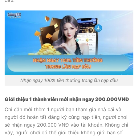
đầu.
Nhận ngay 100% tiền thưởng trong lần nạp đầu
Giới thiệu 1 thành viên mới nhận ngay 200.000VNĐ
Chỉ cần mời thêm 1 người bạn tham gia nhà cái và
người đó hoàn tất đăng ký cùng nạp tiền, người chơi
sẽ nhận ngay 200.000 VNĐ vào tài khoản. Không chỉ
vậy, người chơi có thể giới thiệu không giới hạn số