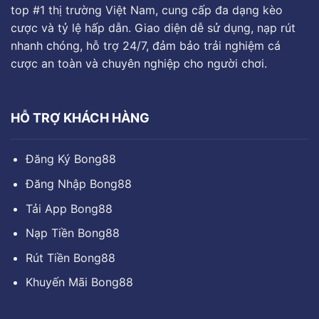
top #1 thị trường Việt Nam, cung cấp đa dạng kèo
cược và tỷ lệ hấp dẫn. Giao diện dễ sử dụng, nạp rút
nhanh chóng, hỗ trợ 24/7, đảm bảo trải nghiệm cá
cược an toàn và chuyên nghiệp cho người chơi.
HỖ TRỢ KHÁCH HÀNG
Đăng Ký Bong88
Đăng Nhập Bong88
Tải App Bong88
Nạp Tiền Bong88
Rút Tiền Bong88
Khuyến Mãi Bong88