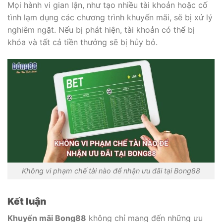
Mọi hành vi gian lận, như tạo nhiều tài khoản hoặc cố
tình lạm dụng các chương trình khuyến mãi, sẽ bị xử lý
nghiêm ngặt. Nếu bị phát hiện, tài khoản có thể bị
khóa và tất cả tiền thưởng sẽ bị hủy bỏ.
Không vi phạm chế tài nào để nhận ưu đãi tại Bong88
Kết luận
Khuyến mãi Bong88
không chỉ mang đến những ưu