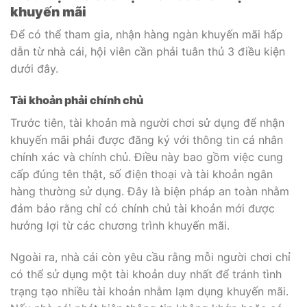
khuyến mãi
Để có thể tham gia, nhận hàng ngàn khuyến mãi hấp
dẫn từ nhà cái, hội viên cần phải tuân thủ 3 điều kiện
dưới đây.
Tài khoản phải chính chủ
Trước tiên, tài khoản mà người chơi sử dụng để nhận
khuyến mãi phải được đăng ký với thông tin cá nhân
chính xác và chính chủ. Điều này bao gồm việc cung
cấp đúng tên thật, số điện thoại và tài khoản ngân
hàng thường sử dụng. Đây là biện pháp an toàn nhằm
đảm bảo rằng chỉ có chính chủ tài khoản mới được
hưởng lợi từ các chương trình khuyến mãi.
Ngoài ra, nhà cái còn yêu cầu rằng mỗi người chơi chỉ
có thể sử dụng một tài khoản duy nhất để tránh tình
trạng tạo nhiều tài khoản nhằm lạm dụng khuyến mãi.