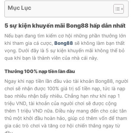
Mục Lục
5 sự kiện khuyến mãi Bong88 hấp dẫn nhất
Nếu bạn đang tìm kiếm cơ hội những phần thưởng lớn
khi tham gia cá cược,
Bong88
sẽ không làm bạn thất
vọng. Dưới đây là 5 sự kiện khuyến mãi không thể bỏ
qua khi bạn là thành viên của nhà cái này.
Thưởng 100% nạp tiền lần đầu
Ngay khi nạp tiền lần đầu vào tài khoản Bong88, người
chơi sẽ nhận được 100% giá trị số tiền nạp, tức là nạp
bao nhiêu nhận bấy nhiêu. Chẳng hạn như khi nạp 1
triệu VND, tài khoản của người chơi sẽ được cộng
thêm 1 triệu VND nữa. Điều này mang đến cho các tân
thủ một khởi đầu hoàn hảo, giúp có thêm vốn để tham
gia các trò chơi và tăng cơ hội chiến thắng ngay từ